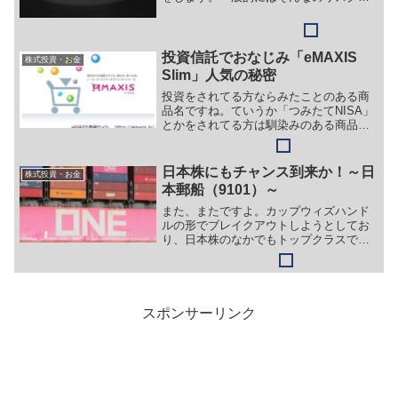
すぎるよ～といわれがちですが果たして
やっちゃダメなのか？といわれるとダメ
とは言えません。それは人それぞれの考
えがあるからです。
投資信託でおなじみ「eMAXIS
株式投資・お金
Slim」人気の秘密
投資をされてる方ならみたことのある商
品名ですね。ていうか「つみたてNISA」
とかをされてる方は馴染みのある商品名
ですね。馴染みがあるということは人気
があるということで、その秘密について
探っていきたいと思います。
日本株にもチャンス到来か！～日
株式投資・お金
本郵船（9101）～
また、またですよ。カップウィズハンド
ルの形でブレイクアウトしようとしてお
り、日本株のなかでもトップクラスで伸
び率の高い優良株です。ただ次回配当が
ラストチャンスです！
スポンサーリンク