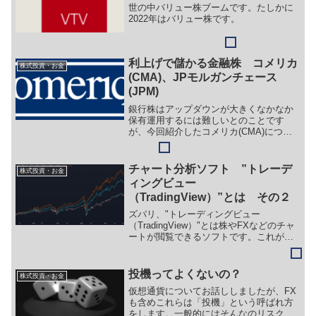
世の中バリュー株ブームです。たしかに
2022年はバリュー株です。
利上げで儲かる金融株 コメリカ
株式投資・お金
(CMA)、JPモルガンチェース
(JPM)
銀行株はアップダウンが大きくなかなか
保有運用するには難しいとのことです
が、今回紹介したコメリカ(CMA)につい
ては、個別でエントリーしてもいい銘柄
だと思います。
チャート分析ソフト ”トレーデ
株式投資・お金
ィングビュー
（TradingView）”とは その２
ズバリ、"トレーディングビュー
（TradingView）"とは株やFXなどのチャ
ートが閲覧できるソフトです。これがま
た優秀でしてしかも無料で利用できま
す。ぜひ導入してみることをおすすめし
ます。今回はその2回目です。
投機ってよくないの？
株式投資・お金
仮想通貨についてお話ししましたが、FX
も含めこれらは「投機」という呼ばれ方
をします。一般的にはそんなのリスク高