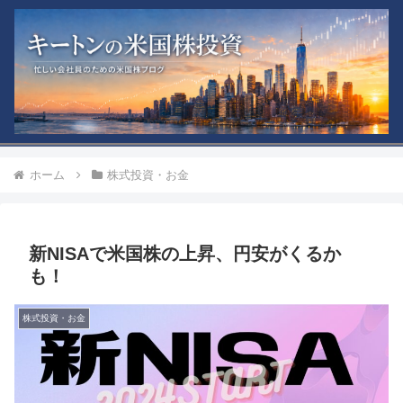
ホーム
株式投資・お金
新NISAで米国株の上昇、円安がくるか
も！
株式投資・お金