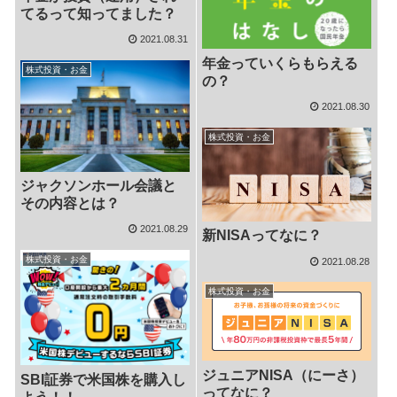
てるって知ってました？
2021.08.31
年金っていくらもらえる
株式投資・お金
の？
2021.08.30
株式投資・お金
ジャクソンホール会議と
その内容とは？
2021.08.29
新NISAってなに？
株式投資・お金
2021.08.28
株式投資・お金
ジュニアNISA（にーさ）
SBI証券で米国株を購入し
ってなに？