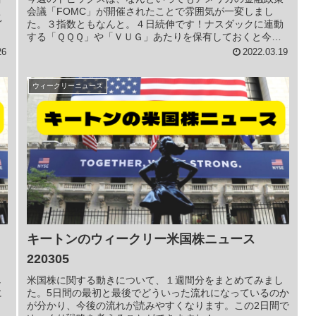
こ
会議「FOMC」が開催されたことで雰囲気が一変しまし
ど
た。３指数ともなんと。４日続伸です！ナスダックに連動
する「ＱＱＱ」や「ＶＵＧ」あたりを保有しておくと今後
の成長に期待がもてます。
26
2022.03.19
ウィークリーニュース
キートンのウィークリー米国株ニュース
220305
し
米国株に関する動きについて、１週間分をまとめてみまし
に
た。5日間の最初と最後でどういった流れになっているのか
り
が分かり、今後の流れが読みやすくなります。この2日間で