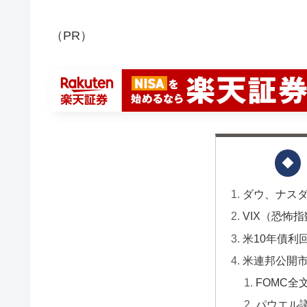
（PR）
ダウ、ナスダ
VIX（恐怖
米10年債利
米連邦公開
FOMC全
パウエル