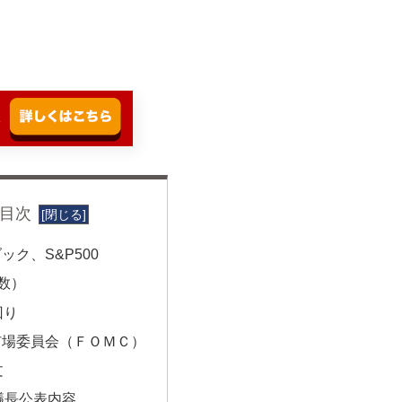
目次
ック、S&P500
指数）
回り
市場委員会（ＦＯＭＣ）
文
議長公表内容