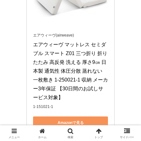
エアウィーヴ(airweave)
エアウィーヴ マットレス セミダ
ブル スマート Z01 三つ折り 折り
たたみ 高反発 洗える 厚さ9㎝ 日
本製 通気性 体圧分散 蒸れない 
一枚敷き 1-250021-1 収納 メーカ
ー3年保証 【30日間のお試しサ
ービス対象】
1-151021-1
Amazonで見る
メニュー
ホーム
検索
トップ
サイドバー
楽天市場で見る