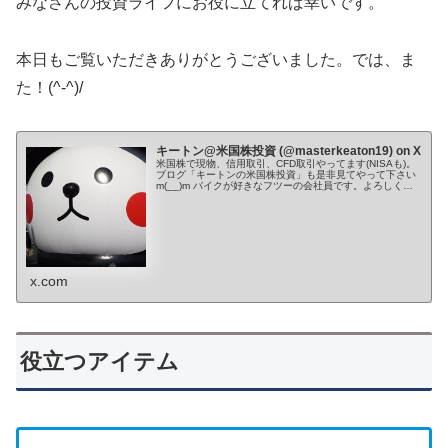
みなさんの投資ライフにお役に立てれば幸いです。
本日もご覧いただきありがとうございました。では、ま
た！(^-^)/
キートン@米国株投資 (@masterkeaton19) on X
米国株で現物、信用取引、CFD取引やってます(NISAも)。
ブログ「キートンの米国株投資」も是非見てやって下さい
m(__)m バイクが好きなフツーの会社員です。よろしくお
願いします。 Youtube→ ✨🌙*ﾟ
x.com
役立つアイテム