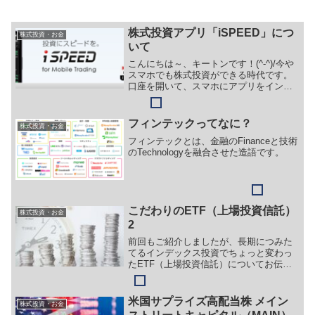
株式投資アプリ「iSPEED」につ
株式投資・お金
いて
こんにちは～、キートンです！(^-^)/今や
スマホでも株式投資ができる時代です。
口座を開いて、スマホにアプリをインス
トールしておいて、口座にお金さえいれ
ておけばあとは、いつでもどこでもアプ
リから取引ができるようになりました。
フィンテックってなに？
株式投資・お金
ほんの１０年前は...
フィンテックとは、金融のFinanceと技術
のTechnologyを融合させた造語です。
こだわりのETF（上場投資信託）
株式投資・お金
2
前回もご紹介しましたが、長期につみた
てるインデックス投資でちょっと変わっ
たETF（上場投資信託）についてお伝え
したいと思います。ETFといえば、
S&P500指数に連動したETFたとえば「バ
ンガード・S&P 500 ETF（VOO）」や全
米国サプライズ高配当株 メイン
株式投資・お金
世界に投資をする「バンガード・トータ