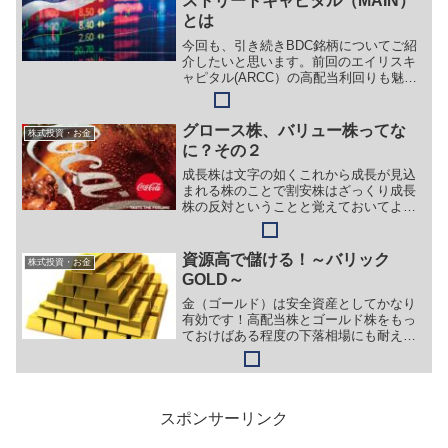
ストリートキャピタル（MAIN）
ル・ワールド・ストックETF（VT）」な
とは
どが挙げられますが、今回はそれ以外に
も長期投資で利益が見込めるETFをご紹
今回も、引き続きBDC銘柄についてご紹
介したいとおもいます。
介したいと思います。前回のエイリスキ
ャピタル(ARCC）の高配当利回りも魅力
的ですが、今回紹介するメインストリー
トキャピタルについても非常においしい
高配当株です。っていうか羊の皮をかぶ
グロース株、バリュー株ってな
株式投資・お金
ったオオカミ、いやモンスターです。ど
に？その２
れを選ぶかは好みの問題かな？と思いま
す。どれもモンスターですがね。。
成長株は文字の如くこれから成長が見込
まれる株のことで割安株はざっくり成長
株の反対ということと覚えておいてよろ
しいでしょう。今回はバリュー株＝割安
株についてお伝えしたいと思います。
資源高で儲ける！～バリック
株式投資・お金
GOLD～
金（ゴールド）は安全資産としてかなり
有効です！高配当株とゴールド株をもっ
ておけばある程度の下落相場にも耐える
ことができます。防具と武器をそろえて
いって最強のポートフォリオを作り上げ
ていきましょう！
スポンサーリンク