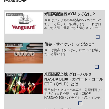
米国高配当株VYMってなに？
株式投資・お金
今回はアメリカの高配当株VYMについて
ちょっと詳しくご説明します。これは日
本でも人気、世界でも人気なメジャーフ
ァンドです。VYMとは「バンガード・米
国高配当株式ETF」 という米国株の詰め
合わせセットで通称が「VYM」です。
債券（サイケン）ってなに？
株式投資・お金
今日は債券（さいけん）についてお話し
たいと思います。
米国高配当株 グローバルＸ
株式投資・お金
NASDAQ100・カバード・コール
ETF（QYLD）とは
運用会社：グローバルX社 分配利回り：
11.8%（毎月分配）指数：CBOE
NASDAQ-100 バイライト・V2・インデッ
クス 資産総額；33.5億ドル 組み入れ
銘柄：102銘柄 上位セクター：情報技術