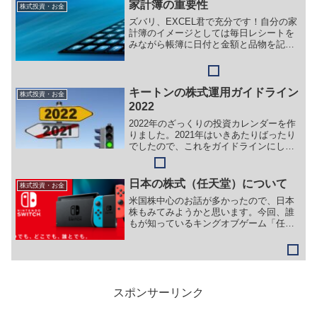
47%、通信サービス20% 経費率0.67%
家計簿の重要性
株式投資・お金
ズバリ、EXCEL君で充分です！自分の家
計簿のイメージとしては毎日レシートを
みながら帳簿に日付と金額と品物を記入
していって、月末締めてあーこんなに使
っちゃった～、来月は節約しなくちゃ
ね。みたいなものを抱いてて、それって
金額管理なの？ただの買...
キートンの株式運用ガイドライン
株式投資・お金
2022
2022年のざっくりの投資カレンダーを作
りました。2021年はいきあたりばったり
でしたので、これをガイドラインにして
ブラッシュアップしながら今年は行動し
ていきたいと思います。
日本の株式（任天堂）について
株式投資・お金
米国株中心のお話が多かったので、日本
株もみてみようかと思います。今回、誰
もが知っているキングオブゲーム「任天
堂」を見ていきたいと思います。
スポンサーリンク