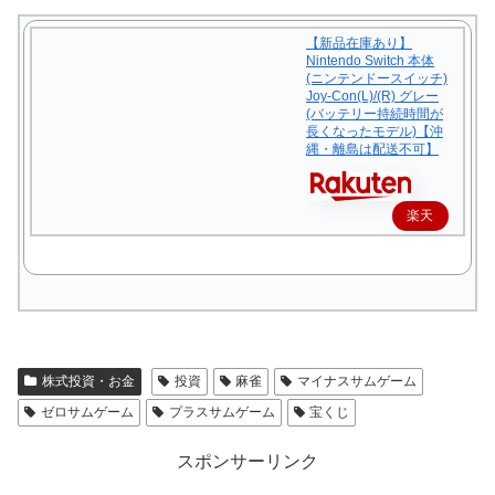
【新品在庫あり】
Nintendo Switch 本体
(ニンテンドースイッチ)
Joy-Con(L)/(R) グレー
(バッテリー持続時間が
長くなったモデル)【沖
縄・離島は配送不可】
楽天
で購
入
株式投資・お金
投資
麻雀
マイナスサムゲーム
ゼロサムゲーム
プラスサムゲーム
宝くじ
スポンサーリンク