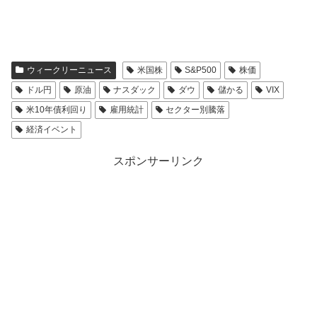
ウィークリーニュース
米国株
S&P500
株価
ドル円
原油
ナスダック
ダウ
儲かる
VIX
米10年債利回り
雇用統計
セクター別騰落
経済イベント
スポンサーリンク