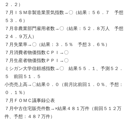
２．２）
７月ＩＳＭ非製造業景気指数→〇（結果：５６．７ 予想
５３．６）
７月非農業部門雇用者数→〇（結果：５２．８万人 予想
２４．９万人）
７月失業率→〇（結果：３．５％ 予想３．６％）
７月消費者物価指数ＣＰＩ→〇
７月生産者物価指数ＰＰＩ→〇
ミシガン大学信頼感指数→〇 結果５５．１、予測５２．
５ 前回５１．５
小売売上高→〇結果０．０（前月比前回１．０％、予想：
０．１％）
７月ＦＯＭＣ議事録公表
７月中古住宅販売件数→×結果４８１万件（前回５１２万
件、予想：４８７万件）