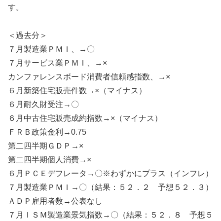
す。
＜過去分＞
７月製造業ＰＭＩ、→〇
７月サービス業ＰＭＩ、→×
カンファレンスボード消費者信頼感指数、→×
６月新築住宅販売件数→×（マイナス）
６月耐久財受注→〇
６月中古住宅販売成約指数→×（マイナス）
ＦＲＢ政策金利→0.75
第二四半期ＧＤＰ→×
第二四半期個人消費→×
６月ＰＣＥデフレータ→〇※わずかにプラス（インフレ）
７月製造業ＰＭＩ→〇（結果：５２．２ 予想５２．３）
ＡＤＰ雇用者数→公表なし
７月ＩＳＭ製造業景気指数→〇（結果：５２．８ 予想５