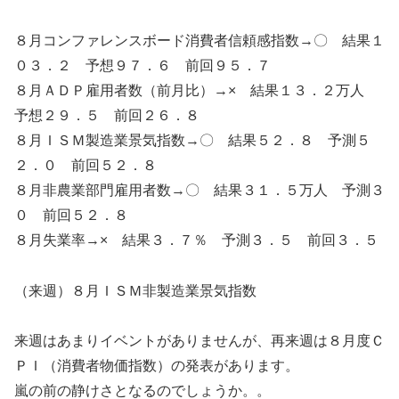
８月コンファレンスボード消費者信頼感指数→〇 結果１
０３．２ 予想９７．６ 前回９５．７
８月ＡＤＰ雇用者数（前月比）→× 結果１３．２万人
予想２９．５ 前回２６．８
８月ＩＳＭ製造業景気指数→〇 結果５２．８ 予測５
２．０ 前回５２．８
８月非農業部門雇用者数→〇 結果３１．５万人 予測３
０ 前回５２．８
８月失業率→× 結果３．７％ 予測３．５ 前回３．５
（来週）８月ＩＳＭ非製造業景気指数
来週はあまりイベントがありませんが、再来週は８月度Ｃ
ＰＩ（消費者物価指数）の発表があります。
嵐の前の静けさとなるのでしょうか。。