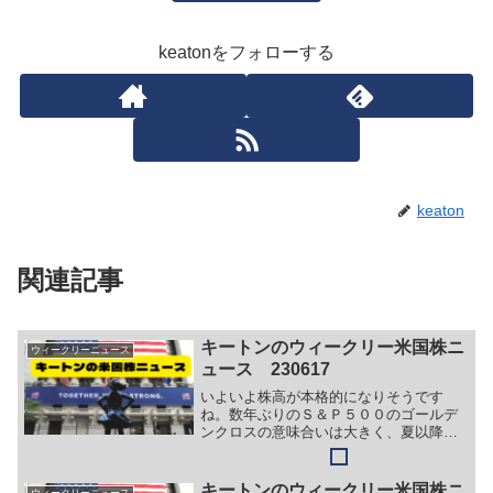
keatonをフォローする
keaton
関連記事
キートンのウィークリー米国株ニ
ウィークリーニュース
ュース 230617
いよいよ株高が本格的になりそうです
ね。数年ぶりのＳ＆Ｐ５００のゴールデ
ンクロスの意味合いは大きく、夏以降の
調整がきても売るほどの下落の可能性は
低いと思われますので、しっかりホール
ド、しっかり積み立てでまったく問題な
キートンのウィークリー米国株ニ
ウィークリーニュース