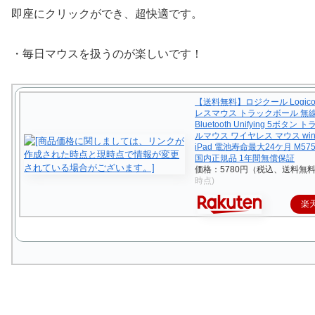
即座にクリックができ、超快適です。
・毎日マウスを扱うのが楽しいです！
【送料無料】ロジクール Logico
レスマウス トラックボール 無線 
Bluetooth Unifying 5ボタン
ルマウス ワイヤレス マウス wind
iPad 電池寿命最大24ケ月 M57
国内正規品 1年間無償保証
価格：5780円（税込、送料無料
時点)
楽