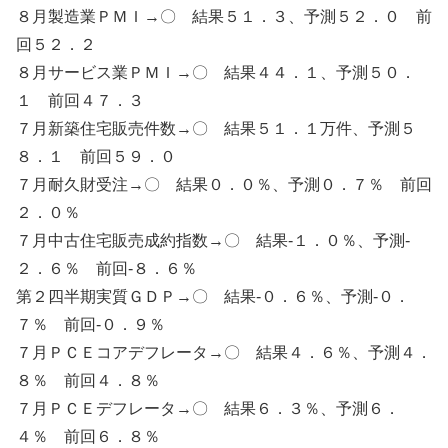
８月製造業ＰＭＩ→〇 結果５１．３、予測５２．０ 前
回５２．２
８月サービス業ＰＭＩ→〇 結果４４．１、予測５０．
１ 前回４７．３
７月新築住宅販売件数→〇 結果５１．１万件、予測５
８．１ 前回５９．０
７月耐久財受注→〇 結果０．０％、予測０．７％ 前回
２．０％
７月中古住宅販売成約指数→〇 結果-１．０％、予測-
２．６％ 前回-８．６％
第２四半期実質ＧＤＰ→〇 結果-０．６％、予測-０．
７％ 前回-０．９％
７月ＰＣＥコアデフレータ→〇 結果４．６％、予測４．
８％ 前回４．８％
７月ＰＣＥデフレータ→〇 結果６．３％、予測６．
４％ 前回６．８％