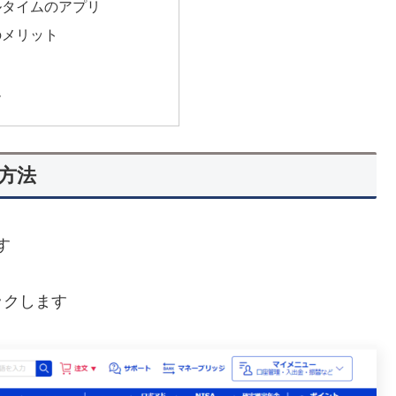
ルタイムのアプリ
のメリット
ム
方法
す
ックします