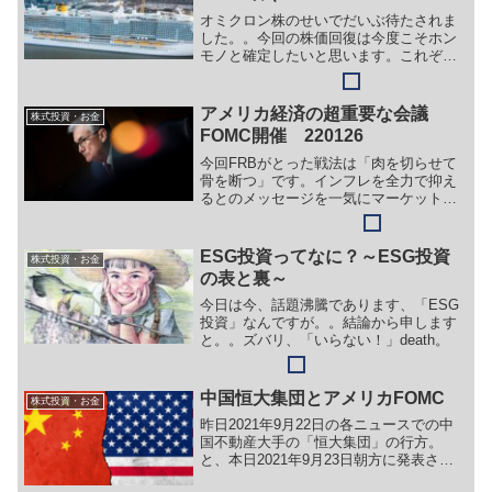
オミクロン株のせいでだいぶ待たされま
した。。今回の株価回復は今度こそホン
モノと確定したいと思います。これぞチ
ャンス到来、チャンスの前髪をつかみに
いきましょう！
アメリカ経済の超重要な会議
株式投資・お金
FOMC開催 220126
今回FRBがとった戦法は「肉を切らせて
骨を断つ」です。インフレを全力で抑え
るとのメッセージを一気にマーケットに
刷り込み、ＦＲＢの対応が足元のインフ
レに対して後手に回ることへの警戒感を
和らげることに注力したのだと思いま
ESG投資ってなに？～ESG投資
株式投資・お金
す。今回の決定はインフレ懸念の後退と
の表と裏～
いう形で徐々にマーケットにポジティブ
に効いてくると思われます。
今日は今、話題沸騰であります、「ESG
投資」なんですが。。結論から申します
と。。ズバリ、「いらない！」death。
中国恒大集団とアメリカFOMC
株式投資・お金
昨日2021年9月22日の各ニュースでの中
国不動産大手の「恒大集団」の行方。
と、本日2021年9月23日朝方に発表され
たFOMCにおいてのパウエル議長の発言