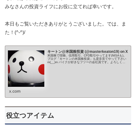
みなさんの投資ライフにお役に立てれば幸いです。
本日もご覧いただきありがとうございました。では、ま
た！(^-^)/
キートン@米国株投資 (@masterkeaton19) on X
米国株で現物、信用取引、CFD取引やってます(NISAも)。
ブログ「キートンの米国株投資」も是非見てやって下さい
m(__)m バイクが好きなフツーの会社員です。よろしくお
願いします。 Youtube→ ✨🌙*ﾟ
x.com
役立つアイテム