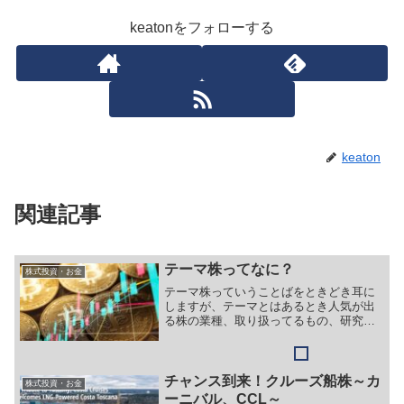
keatonをフォローする
keaton
関連記事
テーマ株ってなに？
株式投資・お金
テーマ株っていうことばをときどき耳に
しますが、テーマとはあるとき人気が出
る株の業種、取り扱ってるもの、研究対
象のものを取り扱ってる株のことをいい
ます。要は人気が出るから株も上がると
予想されるため人気株としてもてはやさ
れます。
チャンス到来！クルーズ船株～カ
株式投資・お金
ーニバル、CCL～