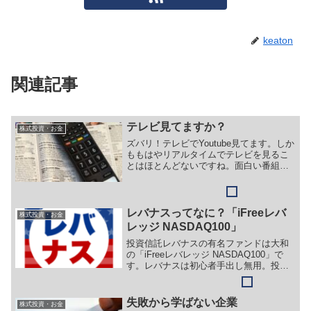
keaton
関連記事
テレビ見てますか？
株式投資・お金
ズバリ！テレビでYoutube見てます。しか
ももはやリアルタイムでテレビを見るこ
とはほとんどないですね。面白い番組は
たくさんあるのですが。。ちなみに見て
るのが「日経プラス９」と「いい伊豆み
つけた」と「名探偵コナン」ぐらいか
な。ドラマ系をみる...
レバナスってなに？「iFreeレバ
株式投資・お金
レッジ NASDAQ100」
投資信託レバナスの有名ファンドは大和
の「iFreeレバレッジ NASDAQ100」で
す。レバナスは初心者手出し無用。投資
経験者も手出し無用。つまり手出し無
用！となります。。
失敗から学ばない企業
株式投資・お金