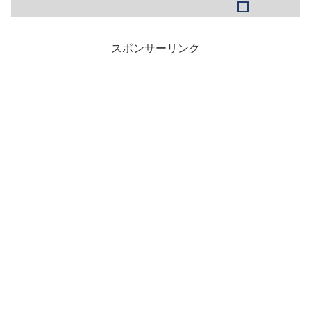
くお得です。だけどいつもいつもその恩
恵は受けられません。従って自分は楽天
ペイで使用ポイントを４０...
スポンサーリンク