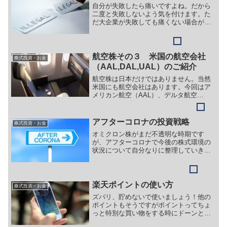
自分が失敗したら痛いですよね。だから
二度と失敗しないよう気を付けます。た
だ大企業が失敗しても痛くない場合が多
いです。個人にはあまり影響しないから
です。
航空株その３ 米国の航空会社
株式投資・お金
（AAL,DAL,UAL）のご紹介
航空株は日本だけではありません。当然
米国にも航空会社はあります。今回はア
メリカン航空（AAL）、デルタ航空
（DAL）、ユナイテッド航空（UAL）を
ご紹介します。
アフターコロナの投資戦略
株式投資・お金
オミクロン株がまだ不透明な時期です
が、アフターコロナで今後の株式環境の
状況について自分なりに整理していきた
いと思います。もちろん各個人で思うと
ころはあるとおもいますので、みなさん
の整理にも役立てていただければ幸いで
す。
楽天ポイントの使い方
株式投資・お金
ズバリ、貯めないで使いましょう！他の
ポイントもそうですがポイントってちょ
っと特別な買い物をする時にドーンと使
いがちですよね。値段が安くなってすご