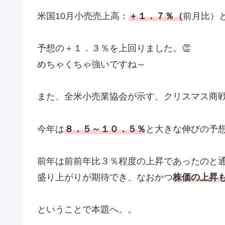
米国10月小売売上高：
＋１．７％（
前月比）
予想の＋１．３％を上回りました。👏
めちゃくちゃ強いですね～
また、全米小売業協会が示す、クリスマス商
今年は
８．５～１０．５％
と大きな伸びの予
前年は前前年比３％程度の上昇であったのと
盛り上がりが期待でき、なおかつ
株価の上昇
ということで本題へ。。