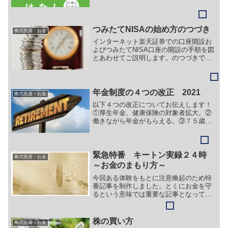
任意の企業年金などです。どんな人がい
つからいつまでいくら納めるの？いつか
らいくらもらえるの？についてズバリ説
明します。
つみたてNISAの始め方のつづき
株式投資・お金
インターネット楽天証券での口座開設お
よびつみたてNISA口座の開設の手順を図
とあわせてご説明します。のつづきで
す。
年金制度の４つの改正 2021
株式投資・お金
以下４つの改正についてお伝えします！
①厚生年金、健康保険の対象者拡大。②
働きながら年金がもらえる。③７５歳ま
で繰り下げ受給ができる。④idecoのみな
おし
緊急特番 キートン実録２４時
株式投資・お金
～お金のまもり方～
今回ある体験をもとに注意喚起のため特
番記事を制作しました。とくにお金を守
るという意味では重要な記事となってお
りますので<br>せっかく設けたお金を失
わないため、またタネ銭ふやそうとして
突っ込まないよう最後まで読んていただ
株の買い方
株式投資・お金
けたら幸いです。