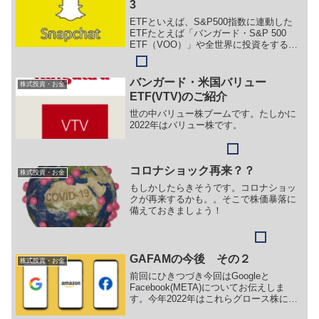
3
ETFといえば、S&P500指数に連動した
ETFたとえば「バンガード・S&P 500
ETF（VOO）」や全世界に投資をする
「バンガード・トータル・ワールド・ス
トックETF（VT）」などが挙げられます
が、今回はそれ以外にも長期投資で利益
バンガード・米国バリュー
株式投資・お金
が見込めるETFをご紹介したいとおもい
ETF(VTV)のご紹介
ます。
世の中バリュー株ブームです。たしかに
2022年はバリュー株です。
コロナショック再来？？
株式投資・お金
もしかしたらきそうです。コロナショッ
クが再来するかも。。そこで株価暴落に
備えておきましょう！
GAFAMの今後 その２
株式投資・お金
前回にひきつづき今回はGoogleと
Facebook(META)についてお伝えしま
す。今年2022年はこれらグロース株には
追い風はなく、企業の評価が如実に表れ