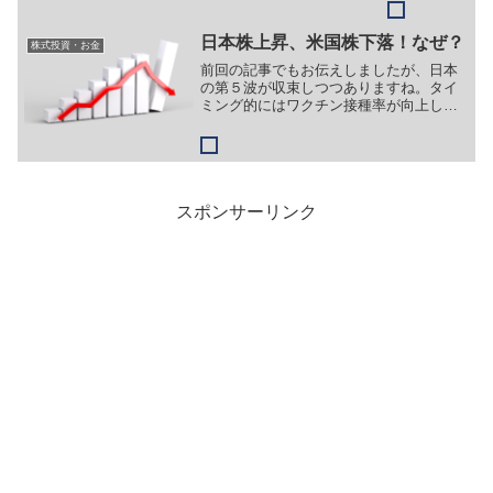
ます。各々の企業がどんな方針で成長す
るのか見守るためにも近況について把握
しておきたいと思います。
日本株上昇、米国株下落！なぜ？
株式投資・お金
前回の記事でもお伝えしましたが、日本
の第５波が収束しつつありますね。タイ
ミング的にはワクチン接種率が向上した
のと同期して感染者数が下がってきてま
すから一定の効果があったものとみられ
ます。また、夏もオリンピックも終わ
り、人出が少なくなったというのもある
かもしれません。ということで日本株が
急上昇しましたね。一方米国株は？とい
スポンサーリンク
うと。。ちょっとどんな感じか見てみま
しょう。