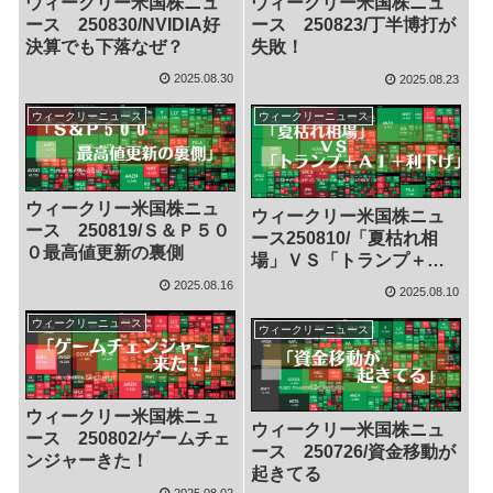
ウィークリー米国株ニュ
ウィークリー米国株ニュ
ース 250830/NVIDIA好
ース 250823/丁半博打が
決算でも下落なぜ？
失敗！
2025.08.30
2025.08.23
ウィークリーニュース
ウィークリーニュース
ウィークリー米国株ニュ
ウィークリー米国株ニュ
ース 250819/Ｓ＆Ｐ５０
ース250810/「夏枯れ相
０最高値更新の裏側
場」ＶＳ「トランプ＋Ａ
Ｉ＋利下げ」
2025.08.16
2025.08.10
ウィークリーニュース
ウィークリーニュース
ウィークリー米国株ニュ
ウィークリー米国株ニュ
ース 250802/ゲームチェ
ース 250726/資金移動が
ンジャーきた！
起きてる
2025.08.02