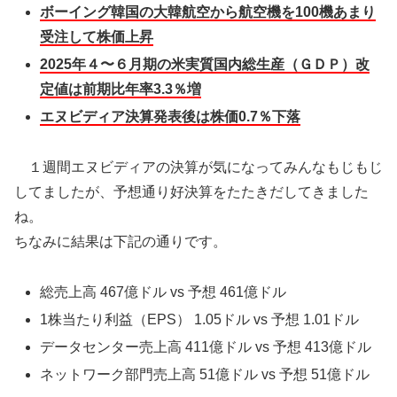
ボーイング韓国の大韓航空から航空機を100機あまり
受注して株価上昇
2025年４〜６月期の米実質国内総生産（ＧＤＰ）改
定値は前期比年率3.3％増
エヌビディア決算発表後は株価0.7％下落
１週間エヌビディアの決算が気になってみんなもじもじ
してましたが、予想通り好決算をたたきだしてきました
ね。
ちなみに結果は下記の通りです。
総売上高 467億ドル vs 予想 461億ドル
1株当たり利益（EPS） 1.05ドル vs 予想 1.01ドル
データセンター売上高 411億ドル vs 予想 413億ドル
ネットワーク部門売上高 51億ドル vs 予想 51億ドル