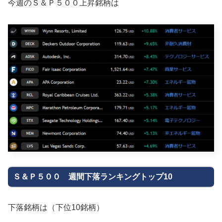
今週のＳ＆Ｐ５００上昇銘柄は
Ｓ＆Ｐ５００ 週間下落ランキングトップ10
下落銘柄は（下位10銘柄）