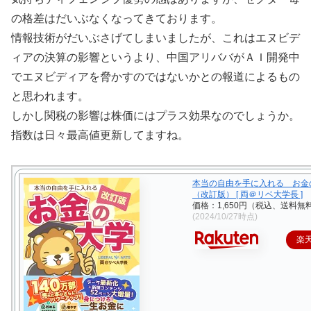
の格差はだいぶなくなってきております。
情報技術がだいぶさげてしまいましたが、これはエヌビデ
ィアの決算の影響というより、中国アリババがＡＩ開発中
でエヌビディアを脅かすのではないかとの報道によるもの
と思われます。
しかし関税の影響は株価にはプラス効果なのでしょうか。
指数は日々最高値更新してますね。
本当の自由を手に入れる お金
（改訂版） [ 両＠リベ大学長 ]
価格：1,650円（税込、送料無料
(2024/10/27時点)
楽