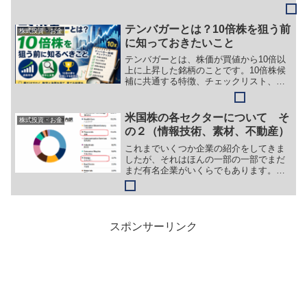
る、使える、為替手数料が安いといいこ
とずくめの証券会社です。
テンバガーとは？10倍株を狙う前
株式投資・お金
に知っておきたいこと
テンバガーとは、株価が買値から10倍以
上に上昇した銘柄のことです。10倍株候
補に共通する特徴、チェックリスト、初
心者がやってはいけないことを会社員投
資家目線でわかりやすく解説します。
米国株の各セクターについて そ
株式投資・お金
の２（情報技術、素材、不動産）
これまでいくつか企業の紹介をしてきま
したが、それはほんの一部の一部でまだ
まだ有名企業がいくらでもあります。今
回はその企業ひとつひとつではなく、企
業が取り組んでいる事業の分野（セクタ
ー）についてお伝えしたいと思います。
スポンサーリンク