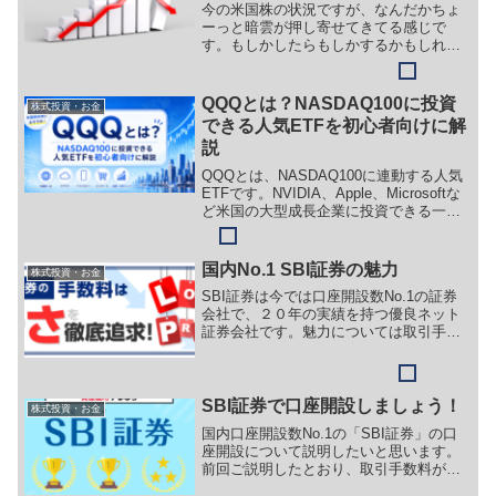
今の米国株の状況ですが、なんだかちょ
ーっと暗雲が押し寄せてきてる感じで
す。もしかしたらもしかするかもしれま
せん。
QQQとは？NASDAQ100に投資
株式投資・お金
できる人気ETFを初心者向けに解
説
QQQとは、NASDAQ100に連動する人気
ETFです。NVIDIA、Apple、Microsoftな
ど米国の大型成長企業に投資できる一
方、値動きの大きさには注意も必要で
す。組み入れ上位10銘柄、セクター構
成、銘柄の選定基準、新NISAでの使い方
国内No.1 SBI証券の魅力
株式投資・お金
を初心者向けに解説します。
SBI証券は今では口座開設数No.1の証券
会社で、２０年の実績を持つ優良ネット
証券会社です。魅力については取引手数
料、Ｔポイント、外国株式、為替手数料
の4点をご説明します。
SBI証券で口座開設しましょう！
株式投資・お金
国内口座開設数No.1の「SBI証券」の口
座開設について説明したいと思います。
前回ご説明したとおり、取引手数料が安
く、米国株が豊富、Ｔポイントがたま