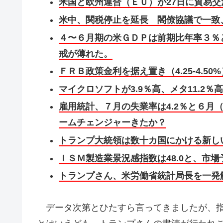
米国と欧州連合（ＥＵ）が27日に貿易交
米中、関税停止を延長 閣僚協議で一致、
４〜６月期の米ＧＤＰは前期比年率３％
戒が薄れた。
ＦＲＢ政策金利を据え置き（4.25-4.
マイクロソフトが3.9％高、メタ11.2
雇用統計、７月の失業率は4.2％と６月
ームチェンジャーきたか？
トランプ大統領は数十カ国にかける新し
ＩＳＭ製造業景況感指数は48.0と、市場予
トランプさん、米労働省統計局長を一発
データ次第とひたすら言ってきましたが、指