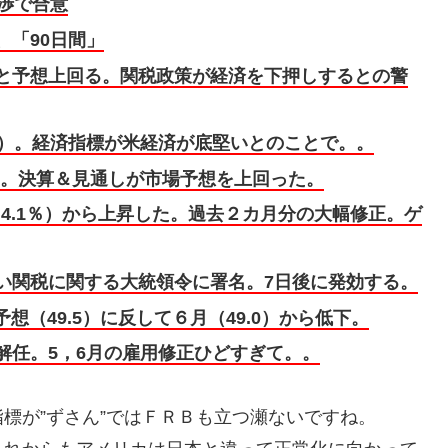
渉で合意
「90日間」
と予想上回る。関税政策が経済を下押しするとの警
50%）。経済指標が米経済が底堅いとのことで。。
％高。決算＆見通しが市場予想を上回った。
（4.1％）から上昇した。過去２カ月分の大幅修正。ゲ
い関税に関する大統領令に署名。7日後に発効する。
想（49.5）に反して６月（49.0）から低下。
解任。5，6月の雇用修正ひどすぎて。。
標が”ずさん”ではＦＲＢも立つ瀬ないですね。