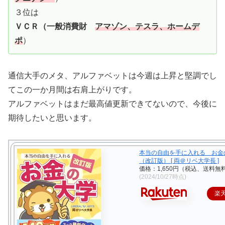
３位は
ＶＣＲ（一般消費財
アマゾン、テスラ、ホームデ
ポ
）
通信大手のメタ、アルファベットは今週は上昇と堅調でし
てこの一か月間は右肩上がりです。
アルファベットはまだ最高値更新できてないので、今後に
期待したいと思います。
本当の自由を手に入れる お金
（改訂版） [ 両＠リベ大学長 ]
価格：1,650円（税込、送料無料
(2024/10/27時点)
楽