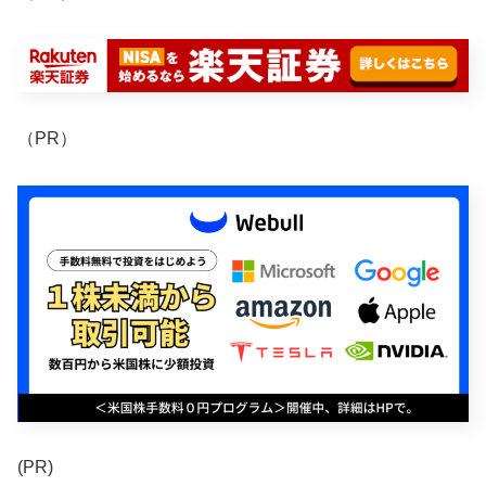
（PR）
(PR)