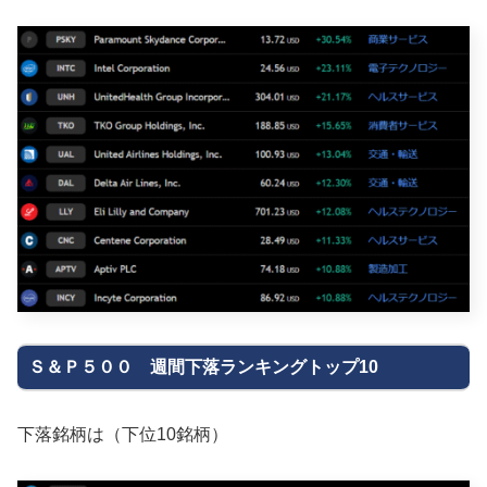
Ｓ＆Ｐ５００ 週間下落ランキングトップ10
下落銘柄は（下位10銘柄）