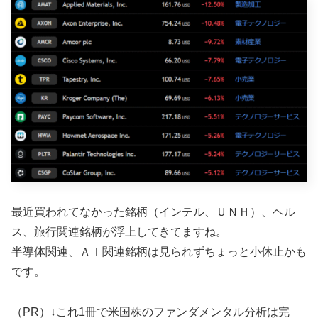
最近買われてなかった銘柄（インテル、ＵＮＨ）、ヘル
ス、旅行関連銘柄が浮上してきてますね。
半導体関連、ＡＩ関連銘柄は見られずちょっと小休止かも
です。
（PR）↓これ1冊で米国株のファンダメンタル分析は完