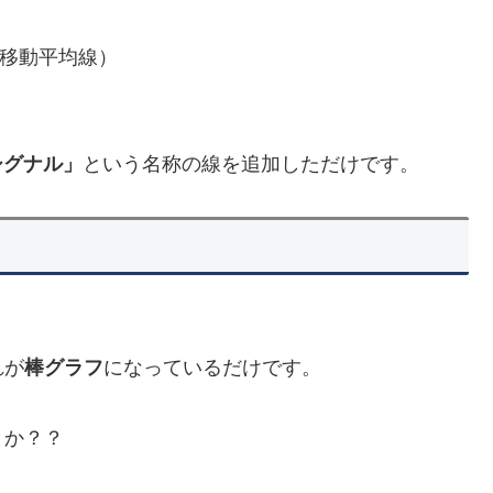
数移動平均線）
シグナル」
という名称の線を追加しただけです。
れが
棒グラフ
になっているだけです。
うか？？