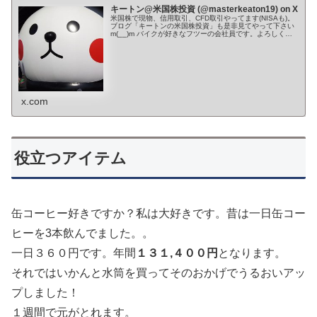
キートン@米国株投資 (@masterkeaton19) on X
米国株で現物、信用取引、CFD取引やってます(NISAも)。
ブログ「キートンの米国株投資」も是非見てやって下さい
m(__)m バイクが好きなフツーの会社員です。よろしくお
願いします。 Youtube→ ✨🌙*ﾟ
x.com
役立つアイテム
缶コーヒー好きですか？私は大好きです。昔は一日缶コー
ヒーを3本飲んでました。。
一日３６０円です。年間
１３１,４００円
となります。
それではいかんと水筒を買ってそのおかげでうるおいアッ
プしました！
１週間で元がとれます。