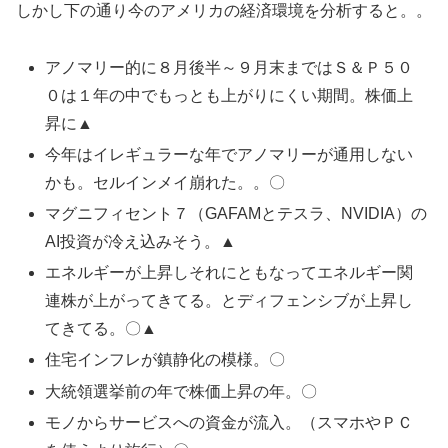
しかし下の通り今のアメリカの経済環境を分析すると。。
アノマリー的に８月後半～９月末まではＳ＆Ｐ５０
０は１年の中でもっとも上がりにくい期間。株価上
昇に▲
今年はイレギュラーな年でアノマリーが通用しない
かも。セルインメイ崩れた。。〇
マグニフィセント７（GAFAMとテスラ、NVIDIA）の
AI投資が冷え込みそう。▲
エネルギーが上昇しそれにともなってエネルギー関
連株が上がってきてる。とディフェンシブが上昇し
てきてる。〇▲
住宅インフレが鎮静化の模様。〇
大統領選挙前の年で株価上昇の年。〇
モノからサービスへの資金が流入。（スマホやＰＣ