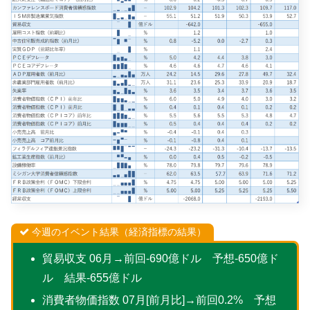
今週のイベント結果（経済指標の結果）
貿易収支 06月→前回-690億ドル 予想-650億ド
ル 結果-655億ドル
消費者物価指数 07月[前月比]→前回0.2% 予想