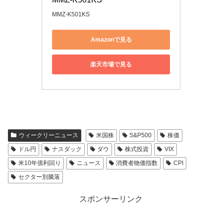
MMZ-K501KS
Amazonで見る
楽天市場で見る
ウィークリーニュース
米国株
S&P500
株価
ドル円
ナスダック
ダウ
株式投資
VIX
米10年債利回り
ニュース
消費者物価指数
CPI
セクター別騰落
スポンサーリンク