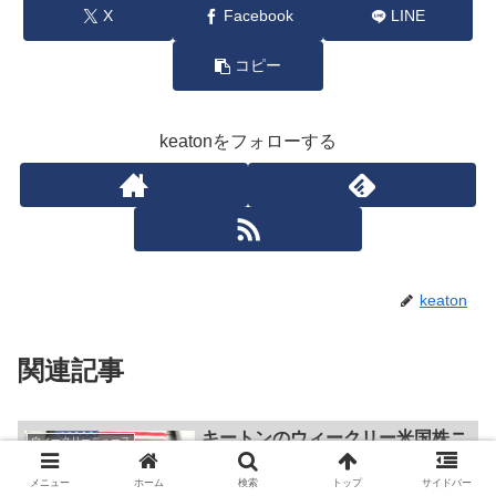
X
Facebook
LINE
コピー
keatonをフォローする
keaton
関連記事
キートンのウィークリー米国株ニ
ウィークリーニュース
ュース 221119
メニュー
ホーム
検索
トップ
サイドバー
強気相場は、悲観の中に生まれ、懐疑の