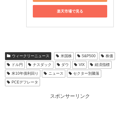
楽天市場で見る
ウィークリーニュース
米国株
S&P500
株価
ドル円
ナスダック
ダウ
VIX
経済指標
米10年債利回り
ニュース
セクター別騰落
PCEデフレータ
スポンサーリンク