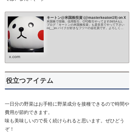
キートン@米国株投資 (@masterkeaton19) on X
米国株で現物、信用取引、CFD取引やってます(NISAも)。
ブログ「キートンの米国株投資」も是非見てやって下さい
m(__)m バイクが好きなフツーの会社員です。よろしくお
願いします。 Youtube→ ✨🌙*ﾟ
x.com
役立つアイテム
一日分の野菜はお手軽に野菜成分を接種できるので時間や
費用が節約できます。
味も美味しいので長く続けられると思います。ぜひどう
ぞ！