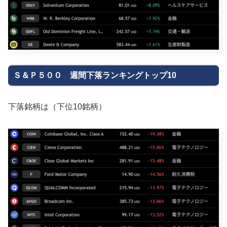
Ｓ＆Ｐ５００ 週間下落ランキングトップ10
下落銘柄は（下位10銘柄）