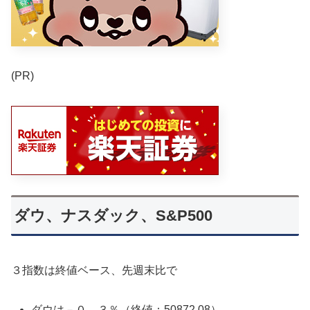
(PR)
ダウ、ナスダック、S&P500
３指数は終値ベース、先週末比で
ダウは－０．３％（終値：50872.08）