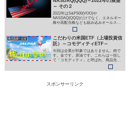
NASDAQ(QQQ)～2022年の展望
～ その２
2022年はS&P500(VOO)や
NASDAQ(QQQ)だけでなく、エネルギー
株や高配当株なども組み込みオールスタ
ー総力戦で挑みましょう！
こだわりの米国ETF（上場投資信
株式投資・お金
託）～コモディティETF～
今回は企業が対象ではありません。肉で
す。金です。原油です。これらは一括し
て「コモディティ」と呼ばれ、商品先物
取引の商品です。個別に取引するのもあ
りですが、ちょっとそこまでディープに
は。。ということで今回、それらをまる
っと組み込んだETFをご紹介したいとお
もいます。先物商品の値動きを肌で感じ
スポンサーリンク
るためにも少額投資でみてみるのもよろ
しいかと思います。