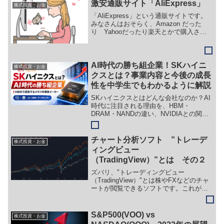
激安通販サイト「AliExpress」
株式投資・お金
「AliExpress」という通販サイトです。
みなさんはおそらく、Amazon だった
り Yahooだったり楽天とかで購入され
ている方が多いのではと思います。しか
しここはズバリ、中国系の通販サイトで
す。
AI時代の勝ち組企業！SKハイニ
株式投資・お金
クスとは？事業内容と今後の成長
性を中学生でもわかるように解説
SKハイニクスとはどんな会社なのか？AI
時代に注目される理由を、HBM・
DRAM・NANDの違い、NVIDIAとの関
係、業績推移、HBMシェア、今後の成長
性まで中学生にもわかるように解説しま
す。
チャート分析ソフト ”トレーデ
株式投資・お金
ィングビュー
（TradingView）”とは その２
ズバリ、"トレーディングビュー
（TradingView）"とは株やFXなどのチャ
ートが閲覧できるソフトです。これがま
た優秀でしてしかも無料で利用できま
す。ぜひ導入してみることをおすすめし
ます。今回はその2回目です。
S&P500(VOO) vs
株式投資・お金