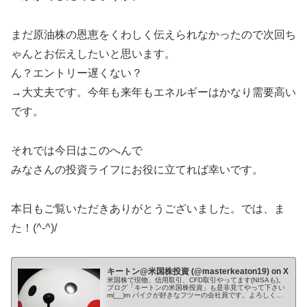
まだ原油株の恩恵をくわしく伝えられなかったので次回ち
ゃんとお伝えしたいと思います。
ん？エントリー遅くない？
→大丈夫です。今年も来年もエネルギーはかなり需要高い
です。
それでは今日はこのへんで
みなさんの投資ライフにお役に立てれば幸いです。
本日もご覧いただきありがとうございました。では、ま
た！(^-^)/
キートン@米国株投資 (@masterkeaton19) on X
米国株で現物、信用取引、CFD取引やってます(NISAも)。
ブログ「キートンの米国株投資」も是非見てやって下さい
m(__)m バイクが好きなフツーの会社員です。よろしくお
願いします。 Youtube→ ✨🌙*ﾟ