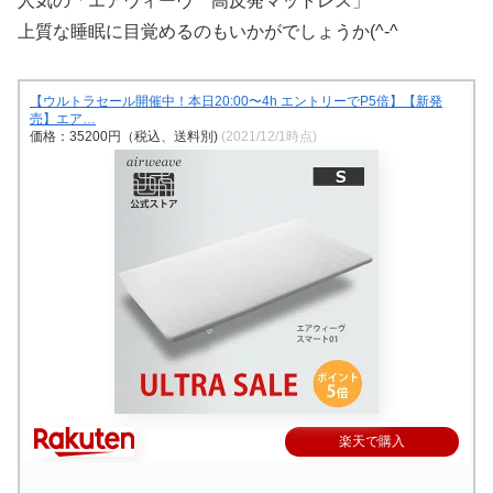
人気の「エアウィーヴ 高反発マットレス」
上質な睡眠に目覚めるのもいかがでしょうか(^-^ゞ
【ウルトラセール開催中！本日20:00〜4h エントリーでP5倍】【新発
売】エア…
価格：35200円（税込、送料別)
(2021/12/1時点)
楽天で購入