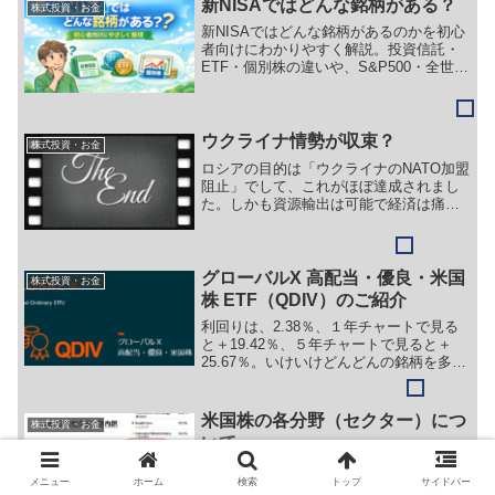
新NISAではどんな銘柄がある？
株式投資・お金
新NISAではどんな銘柄があるのかを初心
者向けにわかりやすく解説。投資信託・
ETF・個別株の違いや、S&P500・全世界
株・QQQ・VUGなど代表的な投資先をや
さしく整理します。
ウクライナ情勢が収束？
株式投資・お金
ロシアの目的は「ウクライナのNATO加盟
阻止」でして、これがほぼ達成されまし
た。しかも資源輸出は可能で経済は痛ま
ないし引き続きNATOはロシアに対して武
力行使ができない状況で、ロシア側の勝
利です。
グローバルX 高配当・優良・米国
株式投資・お金
株 ETF（QDIV）のご紹介
利回りは、2.38％、１年チャートで見る
と＋19.42％、５年チャートで見ると＋
25.67％。いけいけどんどんの銘柄を多め
にお伝えしておりましたので、今回は落
ち着いた銘柄をご紹介いたします。みな
さんのポートフォリオの一角の候補とし
米国株の各分野（セクター）につ
株式投資・お金
てご検討されてみてはいかがでしょう
いて
か。
これまでいくつか企業の紹介をしてきま
メニュー
ホーム
検索
トップ
サイドバー
したが、それはほんの一部の一部でまだ