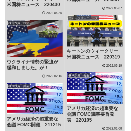
米国株ニュース 220430
2022.05.07
2022.04.30
ウィークリーニュース
株式投資・お金
キートンのウィークリー
米国株ニュース 220319
ウクライナ情勢の緊迫が
2022.03.19
緩和しました。が！
株式投資・お金
2022.02.16
株式投資・お金
アメリカ経済の超重要な
会議 FOMC議事要旨発
アメリカ経済の超重要な
表 220105
会議 FOMC開催 211215
2022.01.08