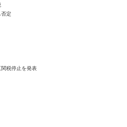
税
も否定
互関税停止を発表