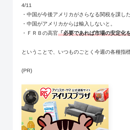
4/11
・中国が今後アメリカがさらなる関税を課し
・中国がアメリカからは輸入しないと。
・ＦＲＢの高官
「必要であれば市場の安定化
ということで、いつものごとく今週の各種指
(PR)