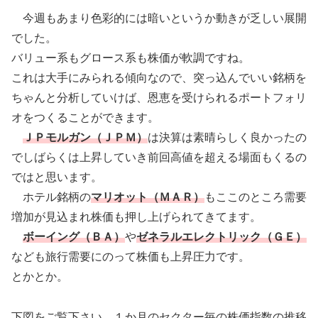
今週もあまり色彩的には暗いというか動きが乏しい展開
でした。
バリュー系もグロース系も株価が軟調ですね。
これは大手にみられる傾向なので、突っ込んでいい銘柄を
ちゃんと分析していけば、恩恵を受けられるポートフォリ
オをつくることができます。
ＪＰモルガン（ＪＰＭ）
は決算は素晴らしく良かったの
でしばらくは上昇していき前回高値を超える場面もくるの
ではと思います。
ホテル銘柄の
マリオット（ＭＡＲ）
もここのところ需要
増加が見込まれ株価も押し上げられてきてます。
ボーイング（ＢＡ）
や
ゼネラルエレクトリック（ＧＥ）
なども旅行需要にのって株価も上昇圧力です。
とかとか。
下図をご覧下さい。１か月のセクター毎の株価指数の推移