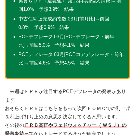
実質ＧＤＰ（速報値） 第1四半期[個人消費]→前
回1.0% 予想3.9% 結果
中古住宅販売成約指数 03月[前月比]→前回
0.8% 予想0.9% 結果
PCEデフレータ 03月[PCEデフレータ・前年
比]→前回5.0% 予想4.1% 結果
PCEデフレータ 03月[PCEコアデフレータ・前年
比]→前回4.6% 予想4.5% 結果
来週はＦＲＢが注目するPCEデフレータの発表があり
ます。
おそらくＦＲＢはこちらをもって次回ＦＯＭＣでの利上げ
＆利上げ打ち止めの意思を決定してくると思います。
その後の
ＦＲＢ高官やフェドウォッチャー（ ＷＳＪ）の
発言を待って
からトレードするほうが確実でしょう。