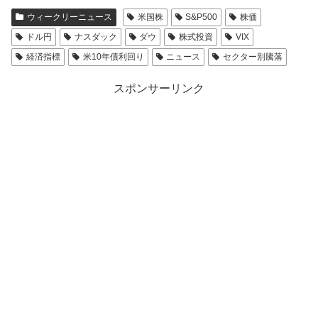
ウィークリーニュース
米国株
S&P500
株価
ドル円
ナスダック
ダウ
株式投資
VIX
経済指標
米10年債利回り
ニュース
セクター別騰落
スポンサーリンク