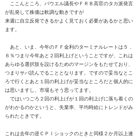
ここんところ、パウエル議長やＦＲＢ高官のタカ派発言
が乱発して株価は軟調な動きですが
来週に自立反発できるかよく見ておく必要があるかと思い
ます。
あと、いま、今年のＦＦ金利のターミナルレートは５．
６％つまり今年あと２回利上げということですが、これは
あらゆる選択肢を設けるためのマージンをもたせており、
つまりサバ読んでることとなります。ですので妥当なとこ
ろで行くとあと１回の利上げが妥当なところだと個人的に
は思いますし、市場もそう思ってます。
ではいつごろ２回の利上げが１回の利上げに落ち着くの
がわかるのかというと、失業率、平均時給にトレンドがみ
られたときです。
これは去年の逆ＣＰＩショックのときと同様２か月以上連