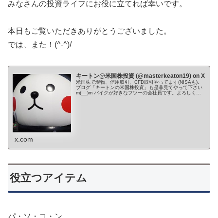
みなさんの投資ライフにお役に立てれば幸いです。
本日もご覧いただきありがとうございました。
では、また！(^-^)/
キートン@米国株投資 (@masterkeaton19) on X
米国株で現物、信用取引、CFD取引やってます(NISAも)。
ブログ「キートンの米国株投資」も是非見てやって下さい
m(__)m バイクが好きなフツーの会社員です。よろしくお
願いします。 Youtube→ ✨🌙*ﾟ
x.com
役立つアイテム
パ・ソ・コ・ン