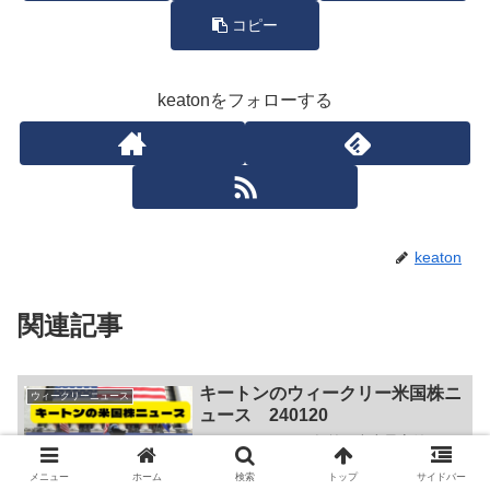
コピー
keatonをフォローする
keaton
関連記事
キートンのウィークリー米国株ニ
ウィークリーニュース
ュース 240120
Ｓ＆Ｐ５００が２年前の史上最高値４７
９６．５７をぶち破り、４８３９．８２
で更新、記録を塗り替えました！ま、と
メニュー
ホーム
検索
トップ
サイドバー