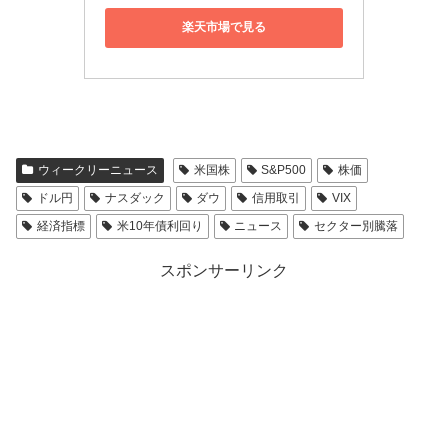
楽天市場で見る
ウィークリーニュース
米国株
S&P500
株価
ドル円
ナスダック
ダウ
信用取引
VIX
経済指標
米10年債利回り
ニュース
セクター別騰落
スポンサーリンク