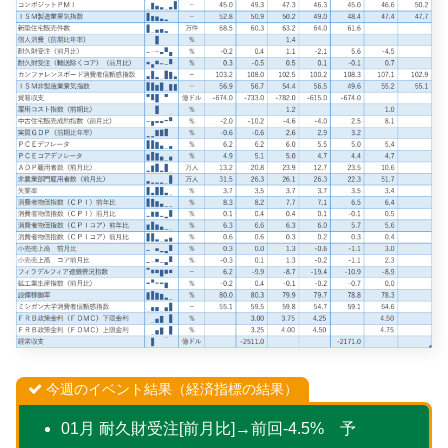
今週のイベント結果（経済指標の結果）
01月 耐久財受注[前月比]→前回-4.5% 予