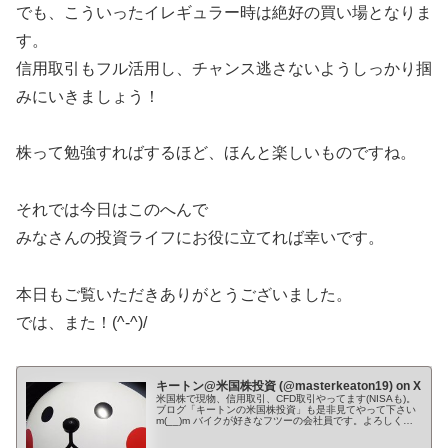
でも、こういったイレギュラー時は絶好の買い場となりま
す。
信用取引もフル活用し、チャンス逃さないようしっかり掴
みにいきましょう！
株って勉強すればするほど、ほんと楽しいものですね。
それでは今日はこのへんで
みなさんの投資ライフにお役に立てれば幸いです。
本日もご覧いただきありがとうございました。
では、また！(^-^)/
キートン@米国株投資 (@masterkeaton19) on X
米国株で現物、信用取引、CFD取引やってます(NISAも)。
ブログ「キートンの米国株投資」も是非見てやって下さい
m(__)m バイクが好きなフツーの会社員です。よろしくお
願いします。 Youtube→ ✨🌙*ﾟ