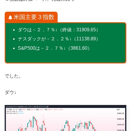
米国主要３指数
ダウは－２．７％↓（終値：31909.65）
ナスダックが－２．２％↓（11138.89）
S&P500は－２．７％↓（3861.60）
でした。
ダウ↓