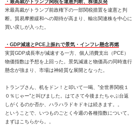
・最高裁がトランプ関税を違憲判断、株価反発
米最高裁がトランプ前政権下の一部関税措置を違憲と判
断。貿易摩擦緩和への期待が高まり、輸出関連株を中心に
買い戻しが入った。
・GDP減速とPCE上振れで景気・インフレ懸念再燃
実質GDP成長率が減速する一方、個人消費支出（PCE）
物価指数は予想を上回った。景気減速と物価高の同時進行
懸念が強まり、市場は神経質な展開となった。
トランプさん、机をドン！と叩いて一喝、”全世界関税１
０％じゃー”と叫びました。はてさて今後またちゃぶ台返
しがくるのか否か、ハラハラドキドキは続きます。。
ということで、いつものごとく今週の各種指数について。
まずはこちらから。。