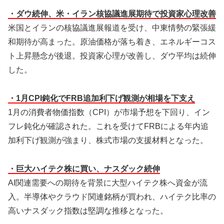
・ダウ続伸、米・イラン核協議進展期待で投資家心理改善
米国とイランの核協議進展報道を受け、中東情勢の緊張緩
和期待が高まった。原油価格が落ち着き、エネルギーコス
ト上昇懸念が後退。投資家心理が改善し、ダウ平均は続伸
した。
・1月CPI鈍化でFRB追加利下げ観測が相場を下支え
1月の消費者物価指数（CPI）が市場予想を下回り、イン
フレ鈍化が確認された。これを受けてFRBによる年内追
加利下げ観測が強まり、株式市場の支援材料となった。
・巨大ハイテク株に買い、ナスダック続伸
AI関連需要への期待を背景に大型ハイテク株へ資金が流
入。半導体やクラウド関連銘柄が買われ、ハイテク比率の
高いナスダック指数は堅調な推移となった。