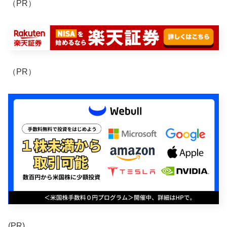
（PR）
（PR）
(PR)