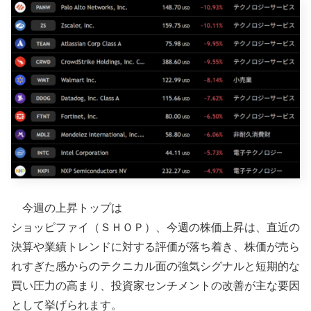
今週の上昇トップは
ショッピファイ（ＳＨＯＰ）、今週の株価上昇は、直近の
決算や業績トレンドに対する評価が落ち着き、株価が売ら
れすぎた感からのテクニカル面の強気シグナルと短期的な
買い圧力の高まり、投資家センチメントの改善が主な要因
として挙げられます。