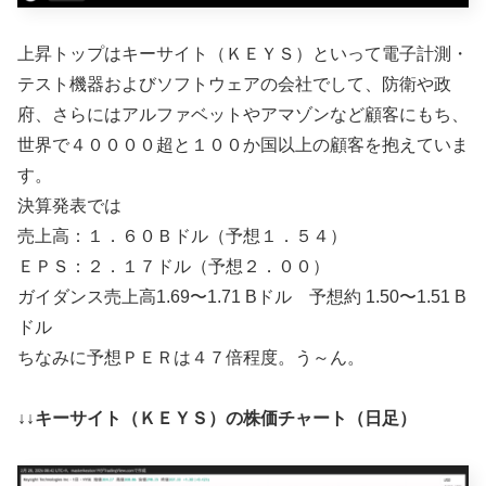
上昇トップはキーサイト（ＫＥＹＳ）といって電子計測・
テスト機器およびソフトウェアの会社でして、防衛や政
府、さらにはアルファベットやアマゾンなど顧客にもち、
世界で４００００超と１００か国以上の顧客を抱えていま
す。
決算発表では
売上高：１．６０Ｂドル（予想１．５４）
ＥＰＳ：２．１７ドル（予想２．００）
ガイダンス売上高1.69〜1.71 Bドル 予想約 1.50〜1.51 B
ドル
ちなみに予想ＰＥＲは４７倍程度。う～ん。
↓↓キーサイト（ＫＥＹＳ）の株価チャート（日足）