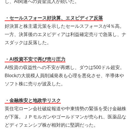
し、AI関連への資金流入が続いた。
・セールスフォース好決算、エヌビディア反落
好決算と株主還元策を示したセールスフォースが4％高。
一方、決算後のエヌビディアは利益確定売りで急落し、ナ
スダックは反落した。
・AI投資不安で再び売り圧力
AI投資の収益性への不安が再燃し、ダウは500ドル超安。
Blockの大規模人員削減発表も心理を悪化させ、半導体や
ソフト株に売りが波及した。
・金融株安と地政学リスク
英住宅ローン会社破綻報道や中東情勢の緊張を受け金融株
が下落。ＪＰモルガンやゴールドマンが売られ、医薬品な
どディフェンシブ株が相対的に堅調だった。