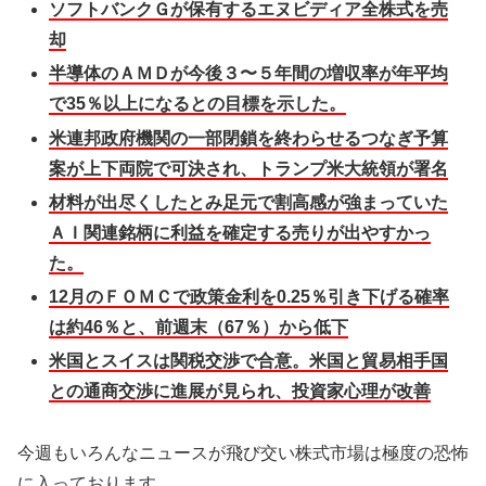
ソフトバンクＧが保有するエヌビディア全株式を売
却
半導体のＡＭＤが今後３〜５年間の増収率が年平均
で35％以上になるとの目標を示した。
米連邦政府機関の一部閉鎖を終わらせるつなぎ予算
案が上下両院で可決され、トランプ米大統領が署名
材料が出尽くしたとみ足元で割高感が強まっていた
ＡＩ関連銘柄に利益を確定する売りが出やすかっ
た。
12月のＦＯＭＣで政策金利を0.25％引き下げる確率
は約46％と、前週末（67％）から低下
米国とスイスは関税交渉で合意。米国と貿易相手国
との通商交渉に進展が見られ、投資家心理が改善
今週もいろんなニュースが飛び交い株式市場は極度の恐怖
に入っております。