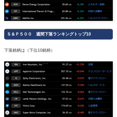
Ｓ＆Ｐ５００ 週間下落ランキングトップ10
下落銘柄は（下位10銘柄）