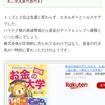
イ、マスターカード
）
トップと２位は先週と変わらず、エネルギーとヘルスケア
でした。
ハイテク株の高値警戒から資金がディフェンシブへ避難と
いった感じでしょう。
株式全体が圧倒的に売られてるわけではなく、資金の行き
先が一時的に変わっただけのようです。
本当の自由を手に入れる お金
（改訂版） [ 両＠リベ大学長 ]
価格：1,650円（税込、送料無料
(2024/10/27時点)
楽