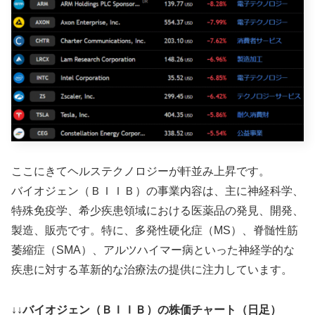
ここにきてヘルステクノロジーが軒並み上昇です。
バイオジェン（ＢＩＩＢ）の事業内容は、主に神経科学、
特殊免疫学、希少疾患領域における医薬品の発見、開発、
製造、販売です。特に、多発性硬化症（MS）、脊髄性筋
萎縮症（SMA）、アルツハイマー病といった神経学的な
疾患に対する革新的な治療法の提供に注力しています。
↓↓バイオジェン（ＢＩＩＢ）の株価チャート（日足）